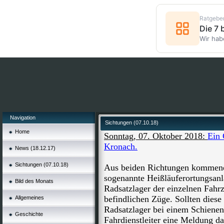
Ratgebe
Die 7
Wir hab
Navigation
Sichtungen (07.10.18)
Home
Sonntag, 07. Oktober 2018:
Ein 
Kronach.
News (18.12.17)
Sichtungen (07.10.18)
Aus beiden Richtungen kommend 
sogenannte Heißläuferortungsanl
Bild des Monats
Radsatzlager der einzelnen Fahr
befindlichen Züge. Sollten dies
Allgemeines
Radsatzlager bei einem Schienen
Geschichte
Fahrdienstleiter eine Meldung dar