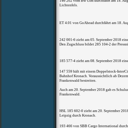
146 202 vom Bw Ulm durchfährt am 18. Aug
Lichtenfels.
ET 4.01 von GoAhead durchfährt am 18. Au
242 001-6 zieht am 05. September 2018 ein
Den Zugschluss bildet 285 104-2 der Pressni
185 577-4 zieht am 08. September 2018 ein
147 559 hält
mit einem Doppelstock-InterC
Bahnhof Kronach. Voraussichtlich ab Dezemb
Frankenwald bestreiten.
Auch am 20. September 2018 gab es Schulun
Frankenwald.
HSL 185 602-0 zieht am 20. September 201
Leipzig durch Kronach.
193 466 von SBB Cargo International durc