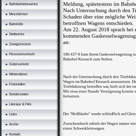
Meldung, spätetestens
im Bahnho
Bahnbetriebswerke
Nach Untersuchung durch den Tri
Messfahrten
Schaden über eine mögliche Weit
betroffnen Wagens entschieden.
Bahnhöfe
Am 22. August 2018 sprach bei 
Stellwerke
kommenden Gaskesselwagenzug d
an:
Zweigstrecken
186 437-0 kam ihrem Gaskesselwagenzug nac
Personenverkehr
Bahnhof Kronach zum Stehen.
Güterverkehr
Winterdienst
Nach der Untersuchung durch den Triebfahrz
Wagen im Bahnhof Kronach auszusetzen. Da 
Fotostellen
Triebfahrzeug betroffen war, hielt sich der 
Mit etwa einer Stunde Verzögerung konnte sc
Sonderseiten
fortsetzen.
Literatur & Film
Der "Heißläufer" wurde schließlich auf Gleis 
Links
Zwischendurch erhielt der Wagen immer wied
Archiv
einen Schwerkleinwagen.
Kontakt