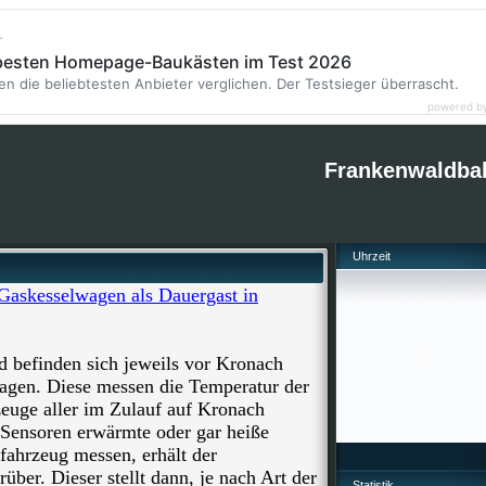
r
 besten Homepage-Baukästen im Test 2026
en die beliebtesten Anbieter verglichen. Der Testsieger überrascht.
powered b
Frankenwaldba
Uhrzeit
Gaskesselwagen als Dauergast in
befinden sich jeweils vor Kronach
agen. Diese messen die Temperatur der
zeuge aller im Zulauf auf Kronach
e Sensoren erwärmte oder gar heiße
fahrzeug messen, erhält der
über. Dieser stellt dann, je nach Art der
Statistik