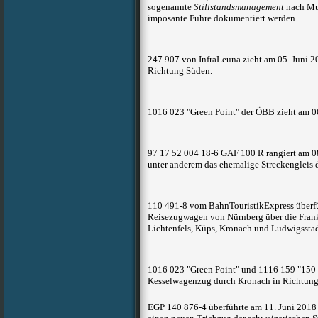
sogenannte
Stillstandsmanagement
nach Mu
imposante Fuhre dokumentiert werden.
247 907 von InfraLeuna zieht am 05. Juni 
Richtung Süden.
1016 023 "Green Point" der ÖBB zieht am 0
97 17 52 004 18-6 GAF 100 R rangiert am 0
unter anderem das ehemalige Streckengleis
110 491-8 vom BahnTouristikExpress überfü
Reisezugwagen von Nürnberg über die Fran
Lichtenfels, Küps, Kronach und Ludwigssta
1016 023 "Green Point" und 1116 159 "150 
Kesselwagenzug durch Kronach in Richtun
EGP 140 876-4 überführte am 11. Juni 201