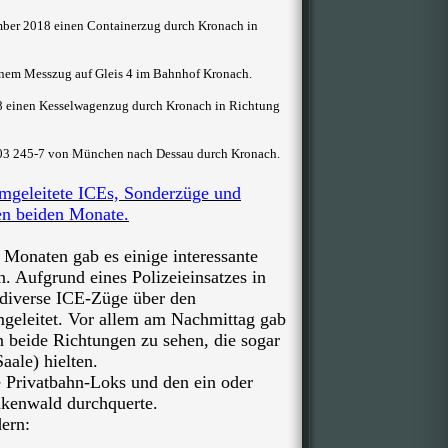
mber 2018 einen Containerzug durch Kronach in
inem Messzug auf Gleis 4 im Bahnhof Kronach.
8 einen Kesselwagenzug durch Kronach in Richtung
103 245-7 von München nach Dessau durch Kronach.
mgeleitete ICEs, Sonderzüge und
ten beiden Monate.
Monaten gab es einige interessante
. Aufgrund eines Polizeieinsatzes in
8 diverse ICE-Züge
über den
geleitet. Vor allem am Nachmittag gab
n beide Richtungen zu sehen, die sogar
Saale) hielten.
 Privatbahn-Loks und den ein oder
nkenwald durchquerte.
ern: