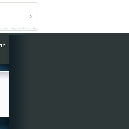
y homepage-baukasten.de
hn