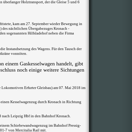
 überlanger Holztransport, der die Gleise 5 und 6
fristete, kam am 27. September wieder Bewegung in
4) des nächtlichen Übergabezuges Kronach -
 den sogenannten Hilfsladehof neben die Firma
 die Instandsetzung des Wagens. Für den Tausch der
stkräne vonnöten.
von einem Gaskesselwagen handelt, gibt
chluss noch einige weitere Sichtungen
 Lokomotiven Erfurter Gleisbau) am 07. Mai 2018 im
8 einen Kesselwagenzug durch Kronach in Richtung
3 nach Leipzig Hbf in den Bahnhof Kronach.
t einem Schiebewandwagenzug im Bahnhof Pressig-
01-7 von Mercitalia Rail mit.