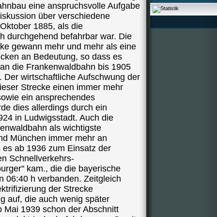
ahnbau eine anspruchsvolle Aufgabe
Diskussion über verschiedene
Oktober 1885, als die
h durchgehend befahrbar war. Die
ecke gewann mehr und mehr als eine
ecken an Bedeutung, so dass es
 man die Frankenwaldbahn bis 1905
. Der wirtschaftliche Aufschwung der
ieser Strecke einen immer mehr
sowie ein ansprechendes
e dies allerdings durch ein
24 in Ludwigsstadt. Auch die
kenwaldbahn als wichtigste
und München immer mehr an
 es ab 1936 zum Einsatz der
n Schnellverkehrs-
rger" kam., die die bayerische
n 06:40 h verbanden. Zeitgleich
ktrifizierung der Strecke
g auf, die auch wenig später
 Mai 1939 schon der Abschnitt