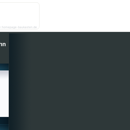
y homepage-baukasten.de
hn