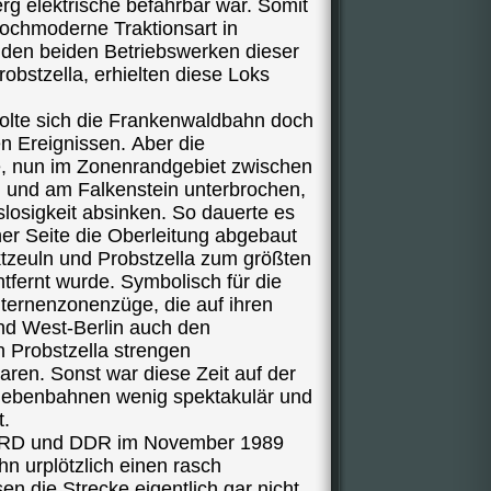
g elektrische befahrbar war. Somit
ochmoderne Traktionsart in
den beiden Betriebswerken dieser
obstzella, erhielten diese Loks
holte sich die Frankenwaldbahn doch
en Ereignissen. Aber die
e, nun im Zonenrandgebiet zwischen
 und am Falkenstein unterbrochen,
losigkeit absinken. So dauerte es
cher Seite die Oberleitung abgebaut
tzeuln und Probstzella zum größten
ntfernt wurde. Symbolisch für die
nternenzonenzüge, die auf ihren
d West-Berlin auch den
n Probstzella strengen
ren. Sonst war diese Zeit auf der
Nebenbahnen wenig spektakulär und
t.
 BRD und DDR im November 1989
n urplötzlich einen rasch
en die Strecke eigentlich gar nicht