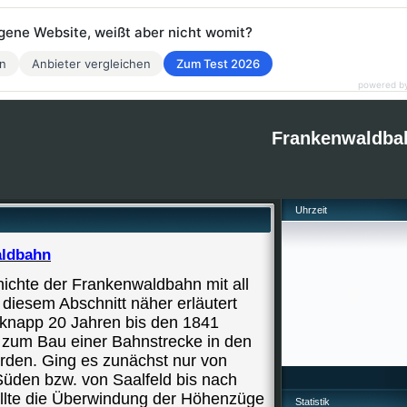
eigene Website, weißt aber nicht womit?
en
Anbieter vergleichen
Zum Test 2026
powered b
Frankenwaldba
Uhrzeit
aldbahn
hichte der Frankenwaldbahn mit all
 diesem Abschnitt näher erläutert
 knapp 20 Jahren bis den 1841
 zum Bau einer Bahnstrecke in den
rden. Ging es zunächst nur von
Süden bzw. von Saalfeld bis nach
tellte die Überwindung der Höhenzüge
Statistik