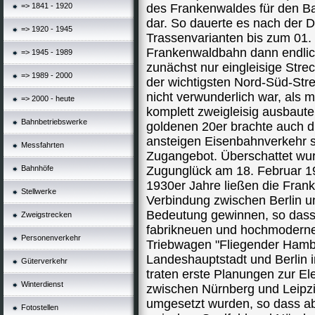
=> 1841 - 1920
des Frankenwaldes für den B
dar. So dauerte es nach der 
=> 1920 - 1945
Trassenvarianten bis zum 01. 
Frankenwaldbahn dann endlic
=> 1945 - 1989
zunächst nur eingleisige Str
=> 1989 - 2000
der wichtigsten Nord-Süd-Str
nicht verwunderlich war, als
=> 2000 - heute
komplett zweigleisig ausbaute
Bahnbetriebswerke
goldenen 20er brachte auch d
ansteigen Eisenbahnverkehr 
Messfahrten
Zugangebot. Überschattet wurd
Bahnhöfe
Zugunglück am 18. Februar 19
1930er Jahre ließen die Fran
Stellwerke
Verbindung zwischen Berlin 
Bedeutung gewinnen, so dass
Zweigstrecken
fabrikneuen und hochmoderne
Personenverkehr
Triebwagen "Fliegender Hambu
Landeshauptstadt und Berlin i
Güterverkehr
traten erste Planungen zur Ele
Winterdienst
zwischen Nürnberg und Leipzi
umgesetzt wurden, so dass ab
Fotostellen