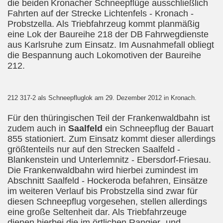
die beiden
Kronacher Schneepflüge ausschließlich
Fahrten auf der Strecke Lichtenfels - Kronach -
Probstzella. Als Triebfahrzeug kommt planmäßig
eine Lok der Baureihe 218 der DB
Fahrwegdienste
aus Karlsruhe zum Einsatz. Im Ausnahmefall obliegt
die Bespannung auch Lokomotiven der Baureihe
212.
212 317-2 als Schneepfluglok am 29. Dezember 2012 in Kronach.
Für den thüringischen
Teil der Frankenwaldbahn ist
zudem auch in
Saalfeld
ein Schneepflug der Bauart
855 stationiert. Zum Einsatz kommt dieser allerdings
größtenteils nur auf den Strecken Saalfeld -
Blankenstein und Unterlemnitz - Ebersdorf-Friesau.
Die Frankenwaldbahn wird hierbei zumindest im
Abschnitt Saalfeld - Hockeroda befahren, Einsätze
im weiteren Verlauf bis Probstzella sind zwar für
diesen Schneepflug vorgesehen, stellen allerdings
eine große Seltenheit dar. Als Triebfahrzeuge
dienen hierbei die im örtlichen Rangier- und