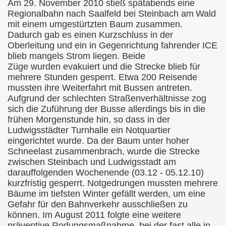
Am 29. November 2010 stieß spätabends eine
Regionalbahn nach Saalfeld bei Steinbach am
Wald
mit einem umgestürtzten Baum zusammen.
Dadurch
gab es einen Kurzschluss in der
Oberleitung und ein in Gegenrichtung fahrender ICE
blieb mangels Strom liegen. Beide
Züge wurden evakuiert und die Strecke blieb für
mehrere Stunden gesperrt. Etwa 200 Reisende
mussten ihre Weiterfahrt mit Bussen antreten.
Aufgrund der schlechten Straßenverhältnisse zog
sich die Zuführung der Busse allerdings bis in die
frühen Morgenstunde hin, so dass in der
Ludwigsstädter Turnhalle ein Notquartier
eingerichtet wurde. Da der Baum unter hoher
Schneelast zusammenbrach, wurde die Strecke
zwischen Steinbach und Ludwigsstadt am
darauffolgenden Wochenende (03.12 - 05.12.10)
kurzfristig gesperrt. Notgedrungen mussten mehrere
Bäume im tiefsten Winter gefällt werden, um eine
Gefahr für den
Bahnverkehr ausschließen zu
können. Im August 2011 folgte eine weitere
präventive Rodungsmaßnahme, bei der fast alle in