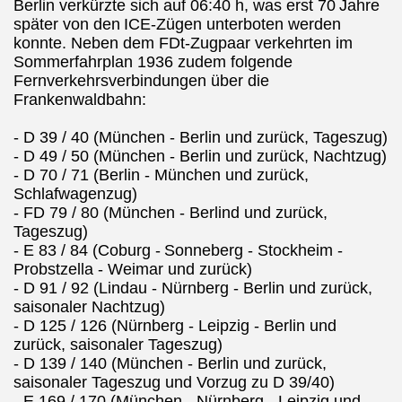
Berlin verkürzte sich auf 06:40 h, was erst 70
Jahre
später von den
ICE-Zügen unterboten werden
konnte. Neben dem FDt-Zugpaar verkehrten im
Sommerfahrplan 1936 zudem folgende
Fernverkehrsverbindungen über die
Frankenwaldbahn:
- D 39 / 40 (München - Berlin und zurück, Tageszug)
- D 49 / 50 (München - Berlin und zurück, Nachtzug)
- D 70 / 71 (Berlin - München und zurück,
Schlafwagenzug)
- FD 79 / 80 (München - Berlind und zurück,
Tageszug)
- E 83 / 84 (Coburg -
Sonneberg - Stockheim -
Probstzella - Weimar und zurück)
- D 91 / 92 (Lindau - Nürnberg - Berlin und zurück,
saisonaler Nachtzug)
- D 125 / 126 (Nürnberg - Leipzig - Berlin und
zurück, saisonaler Tageszug)
- D 139 / 140 (München - Berlin und zurück,
saisonaler Tageszug und Vorzug zu D 39/40)
- E 169 / 170 (München - Nürnberg - Leipzig und