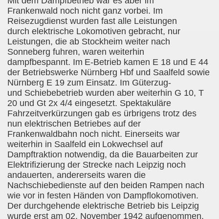
Mit dem Dampfbetrieb war es aber im
Frankenwald noch nicht ganz vorbei. Im
Reisezugdienst wurden fast alle Leistungen
durch elektrische Lokomotiven gebracht, nur
Leistungen, die ab Stockheim weiter nach
Sonneberg fuhren, waren weiterhin
dampfbespannt. Im
E-Betrieb kamen E 18 und E 44
der Betriebswerke Nürnberg Hbf und Saalfeld sowie
Nürnberg E 19 zum Einsatz. Im Güterzug-
und Schiebebetrieb wurden aber weiterhin G 10, T
20 und Gt 2x 4/4 eingesetzt. Spektakuläre
Fahrzeitverkürzungen gab es ürbrigens trotz des
nun elektrischen Betriebes auf der
Frankenwaldbahn noch nicht. Einerseits war
weiterhin in Saalfeld ein
Lokwechsel auf
Dampftraktion notwendig, da die Bauarbeiten zur
Elektrifizierung der Strecke nach Leipzig noch
andauerten, andererseits waren die
Nachschiebedienste auf den beiden Rampen nach
wie vor in festen Händen von Dampflokomotiven.
Der durchgehende elektrische Betrieb bis Leipzig
wurde erst am 02. November 1942 aufgenommen.