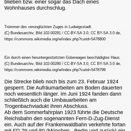
blieben bzw. einer sogar das Dach eines
Wohnhauses durchschlug.
Trümmer des verunglückten Zuges in Ludwigsstadt.
(C) Bundesarchiv, Bild 102-00281 / CC-BY-SA 3.0, CC BY-SA 3.0 de,
https://commons.wikimedia.org/w/index.php?curid=5478800
Ein durch einen heruntergestürtzten Güterwagen beschädigtes Haus.
(C) Bundesarchiv, Bild 102-00280 / CC-BY-SA 3.0, CC BY-SA 3.0 de,
https://commons.wikimedia.org/w/index.php?curid=5478799
Die Strecke blieb noch bis zum 23. Februar 1924
gesperrt. Die Aufräumarbeiten am Boden dauerten
noch wesentlich länger. Im Juni 1924 fanden dann
schließlich auch die Umbauarbeiten am
Trogenbachviadukt ihren Abschluss.
Ab dem Sommerfahrplan 1923 führte die Deutsche
Reichsbahn den sogenannten Fern-D-Zug-Dienst
ein. Auch auf der Frankenwaldbahn verkehrte fortan
mit FD 79 und 80 (München - Berlin und zurück) ein