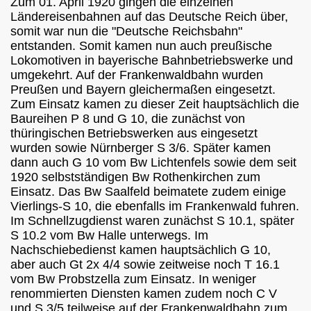
Zum 01. April 1920 gingen die einzelnen
Ländereisenbahnen auf das Deutsche Reich über,
somit war nun die "Deutsche Reichsbahn"
entstanden. Somit kamen nun auch preußische
Lokomotiven in bayerische Bahnbetriebswerke und
umgekehrt. Auf der Frankenwaldbahn wurden
Preußen und Bayern gleichermaßen eingesetzt
.
Zum Einsatz kamen zu dieser Zeit hauptsächlich die
Baureihen P 8 und G 10, die zunächst von
thüringischen
Betriebswerken aus eingesetzt
wurden sowie Nürnberger S 3/6. Später kamen
dann auch G 10 vom Bw Lichtenfels sowie dem seit
1920 selbstständigen Bw Rothenkirchen zum
Einsatz. Das Bw Saalfeld beimatete zudem einige
Vierlings-S 10, die ebenfalls im Frankenwald fuhren.
Im Schnellzugdienst waren zunächst S 10.1, später
S 10.2 vom Bw Halle unterwegs. Im
Nachschiebedienst kamen hauptsächlich G 10,
aber auch Gt 2x 4/4 sowie zeitweise noch T 16.1
vom Bw Probstzella zum Einsatz. In weniger
renommierten Diensten kamen zudem noch C V
und S 3/5 teilweise auf der Frankenwaldbahn zum