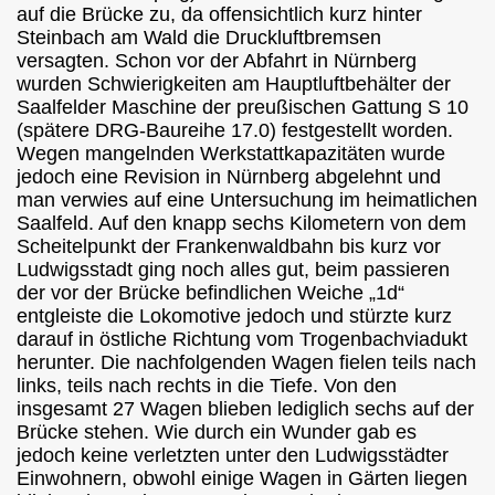
auf die Brücke zu, da offensichtlich kurz hinter
Steinbach am Wald die Druckluftbremsen
versagten. Schon vor der Abfahrt in Nürnberg
wurden Schwierigkeiten am Hauptluftbehälter der
Saalfelder Maschine der preußischen Gattung S 10
(spätere DRG-Baureihe 17.0) festgestellt worden.
Wegen mangelnden Werkstattkapazitäten wurde
jedoch eine Revision in Nürnberg abgelehnt und
man verwies auf eine Untersuchung im heimatlichen
Saalfeld. Auf den knapp sechs Kilometern von dem
Scheitelpunkt der Frankenwaldbahn bis kurz vor
Ludwigsstadt ging noch alles gut, beim passieren
der vor der Brücke befindlichen Weiche „1d“
entgleiste die Lokomotive jedoch und stürzte kurz
darauf in östliche Richtung vom Trogenbachviadukt
herunter. Die nachfolgenden Wagen fielen teils nach
links, teils nach rechts in die Tiefe. Von den
insgesamt 27 Wagen blieben lediglich sechs auf der
Brücke stehen. Wie durch ein Wunder gab es
jedoch keine verletzten unter den Ludwigsstädter
Einwohnern, obwohl einige Wagen in Gärten liegen