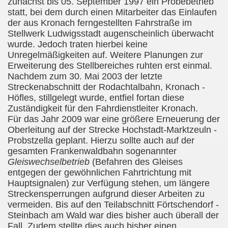
zunächst bis 05. September 1997 ein Probebetrieb
statt, bei dem durch einen Mitarbeiter das Einlaufen
der aus Kronach ferngestellten Fahrstraße im
Stellwerk Ludwigsstadt augenscheinlich überwacht
wurde. Jedoch traten hierbei keine
Unregelmäßigkeiten auf. Weitere Planungen zur
Erweiterung des Stellbereiches ruhten erst einmal.
Nachdem zum 30. Mai 2003 der letzte
Streckenabschnitt der Rodachtalbahn, Kronach -
Höfles, stillgelegt wurde, entfiel fortan diese
Zuständigkeit für den Fahrdienstleiter Kronach.
Für das Jahr 2009 war eine größere Erneuerung der
Oberleitung auf der Strecke Hochstadt-Marktzeuln -
Probstzella geplant. Hierzu sollte auch auf der
gesamten Frankenwaldbahn sogenannter
Gleiswechselbetrieb
(Befahren des Gleises
entgegen der gewöhnlichen Fahrtrichtung mit
Hauptsignalen) zur Verfügung stehen, um längere
Streckensperrungen aufgrund dieser Arbeiten zu
vermeiden. Bis auf den Teilabschnitt Förtschendorf -
Steinbach am Wald war dies bisher auch überall der
Fall. Zudem stellte dies auch bisher einen