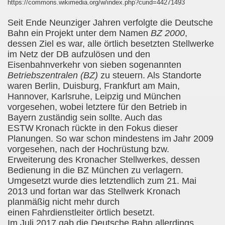
https://commons.wikimedia.org/w/index.php?curid=44271493
Seit Ende Neunziger Jahren verfolgte die Deutsche
Bahn ein
Projekt unter dem Namen
BZ 2000
,
dessen Ziel es war, alle örtlich besetzten Stellwerke
im Netz der DB aufzulösen und den
Eisenbahnverkehr von sieben sogenannten
Betriebszentralen (BZ)
zu steuern. Als Standorte
waren Berlin, Duisburg, Frankfurt am Main,
Hannover, Karlsruhe, Leipzig und München
vorgesehen, wobei letztere für den Betrieb in
Bayern zuständig sein sollte. Auch das
ESTW
Kronach rückte in den Fokus dieser
Planungen. So war schon mindestens im
Jahr 2009
vorgesehen, nach der Hochrüstung bzw.
Erweiterung des Kronacher Stellwerkes, dessen
Bedienung in die BZ München zu verlagern.
Umgesetzt wurde dies letztendlich zum 21. Mai
2013 und fortan war das Stellwerk Kronach
planmäßig nicht mehr durch
einen
Fahrdienstleiter örtlich besetzt.
Im Juli 2017 gab die Deutsche Bahn allerdings