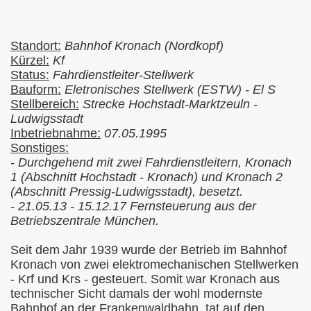
Standort:
Bahnhof Kronach (Nordkopf)
Kürzel:
Kf
Status:
Fahrdienstleiter-Stellwerk
Bauform:
Eletronisches Stellwerk (ESTW) - El S
Stellbereich:
Strecke Hochstadt-Marktzeuln -
Ludwigsstadt
Inbetriebnahme:
07.05.1995
Sonstiges:
- Durchgehend mit zwei Fahrdienstleitern, Kronach
1 (Abschnitt Hochstadt - Kronach) und Kronach 2
(Abschnitt Pressig-Ludwigsstadt), besetzt.
- 21.05.13 - 15.12.17 Fernsteuerung aus der
Betriebszentrale München.
Seit dem
Jahr 1939 wurde der Betrieb im Bahnhof
Kronach von zwei elektromechanischen Stellwerken
- Krf und Krs - gesteuert. Somit war Kronach aus
technischer Sicht damals der wohl modernste
Bahnhof an der Frankenwaldbahn, tat auf den