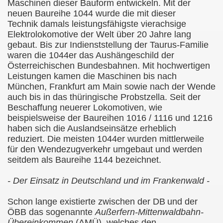
Maschinen dieser Bauform entwickeln. Mit der
neuen Baureihe 1044 wurde die mit dieser
Technik damals leistungsfähigste vierachsige
Elektrolokomotive der Welt über 20 Jahre lang
gebaut. Bis zur Indienststellung der Taurus-Familie
waren die 1044er das Aushängeschild der
Österreichischen Bundesbahnen. Mit hochwertigen
Leistungen kamen die Maschinen bis nach
München, Frankfurt am Main sowie nach der Wende
auch bis in das thüringische Probstzella. Seit der
Beschaffung neuerer Lokomotiven, wie
beispielsweise der Baureihen 1016 / 1116 und 1216
haben sich die Auslandseinsätze erheblich
reduziert. Die meisten 1044er wurden mittlerweile
für den Wendezugverkehr umgebaut und werden
seitdem als Baureihe 1144 bezeichnet.
- Der Einsatz in Deutschland und im Frankenwald -
Schon lange existierte zwischen der DB
und der
ÖBB das sogenannte
Außerfern-Mittenwaldbahn-
Übereinkommen
(AMÜ), welches den