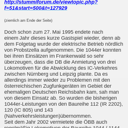
http://stummiforum.de/viewtopic.php?
f=51&start=500&t=127929
(ziemlich am Ende der Seite)
Doch schon zum 27.
Mai 1995 endete nach
einem
Jahr dieses kurze Gastspiel wieder, denn ab
dem Folgetag wurde der elektrische Betrieb nördlich
von
Probstzella aufgenommen. Die 1044er konnten
bei ihren Einsätzen im
Frankenwald so sehr
überzeugen, dass die DB die Anmietung von drei
Lokomotiven für die Abwicklung des IC-Verkehres
zwischen Nürnberg und Leipzig plante. Da es
allerdings immer wieder zu Problemen mit den
österreichischen Zugfunkgeräten im Gebiet der
ehemaligen Deutschen
Reichsbahn kam, sah man
von diesem Einsatz ab. So wurden die bisherigen
1044er-Leistungen von den Baureihe 112 (IR 2202),
120 (IC 805) und 143
(Nahverkehrsleistungen)übernommen.
Seit dem
Jahr 2002 vermietete die ÖBB auch